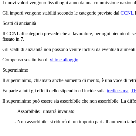
I nuovi valori vengono fissati ogni anno da una commissione nazionale c
Gli importi vengono stabiliti secondo le categorie previste dal
CCNL
l
Scatti di anzianità
Il CCNL di categoria prevede che al lavoratore, per ogni biennio di se
fissato in 7.
Gli scatti di anzianità non possono venire inclusi da eventuali aumenti
Compenso sostitutivo
di
vitto e alloggio
Superminimo
Il superminimo, chiamato anche aumento di merito, è una voce di retri
Fa parte a tutti gli effetti dello stipendio ed incide sulla
tredicesima
,
T
Il superminimo può essere sia assorbibile che non assorbibile. La diffe
- Assorbibile: rimarrà invariato
- Non assorbibile: si ridurrà di un importo pari all’aumento tabel