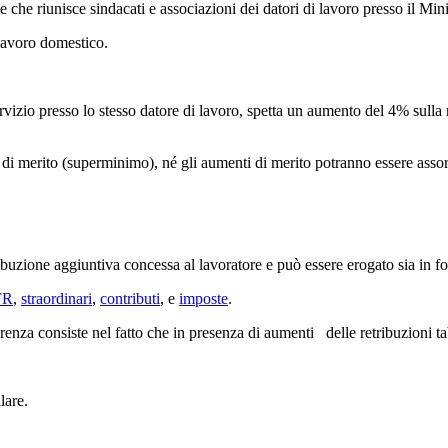
he riunisce sindacati e associazioni dei datori di lavoro presso il Minis
avoro domestico.
rvizio presso lo stesso datore di lavoro, spetta un aumento del 4% sulla
 di merito (superminimo), né gli aumenti di merito potranno essere assor
buzione aggiuntiva concessa al lavoratore e può essere erogato sia in f
FR
,
straordinari
,
contributi
, e
imposte
.
renza consiste nel fatto che in presenza di aumenti delle retribuzioni t
lare.