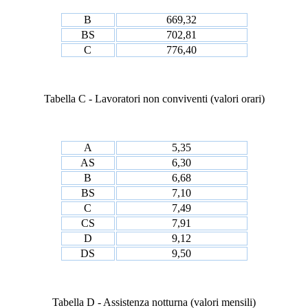
B
669,32
BS
702,81
C
776,40
Tabella C - Lavoratori non conviventi (valori orari)
A
5,35
AS
6,30
B
6,68
BS
7,10
C
7,49
CS
7,91
D
9,12
DS
9,50
Tabella D - Assistenza notturna (valori mensili)