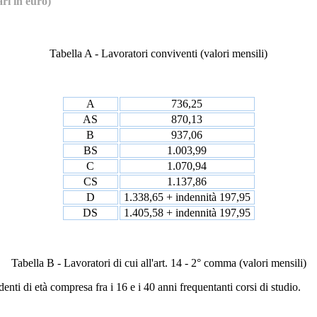
ri in euro)
Tabella A - Lavoratori conviventi (valori mensili)
A
736,25
AS
870,13
B
937,06
BS
1.003,99
C
1.070,94
CS
1.137,86
D
1.338,65 + indennità 197,95
DS
1.405,58 + indennità 197,95
Tabella B - Lavoratori di cui all'art. 14 - 2° comma (valori mensili)
enti di età compresa fra i 16 e i 40 anni frequentanti corsi di studio.