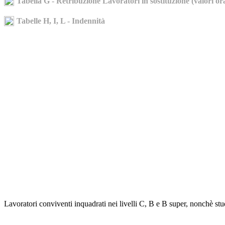
Tabella G - Retribuzione Lavoratori in sostituzione (valori ora
Tabelle H, I, L - Indennità
Lavoratori conviventi inquadrati nei livelli C, B e B super, nonchè stud