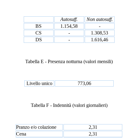
Autosuff.
Non autosuff.
BS
1.154,58
-
CS
-
1.308,53
DS
-
1.616,46
Tabella E - Presenza notturna (valori mensili)
Livello unico
773,06
Tabella F - Indennità (valori giornalieri)
Pranzo e/o colazione
2,31
Cena
2,31