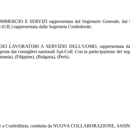
SERVIZI rappresentata dal Segretario Generale, dai Segretari
o (UIL) rappresentata dalla Segretaria Confederale;
ATORI A SERVIZIO DELL'UOMO, rappresentata dalla Segretar
osta dai consiglieri nazionali Api-Colf. Con la partecipazione dei segu
ania), (Filippine), (Bulgaria), (Perù).
aderente a Confedilizia, costituita da NUOVA COLLABORAZIONE, 