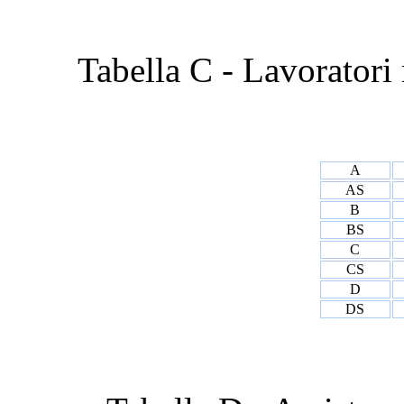
Tabella C - Lavoratori 
A
AS
B
BS
C
CS
D
DS