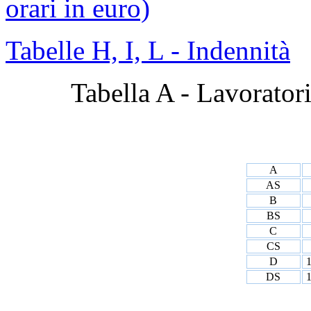
orari in euro)
Tabelle H, I, L - Indennità
Tabella A - Lavoratori
A
AS
B
BS
C
CS
D
1
DS
1