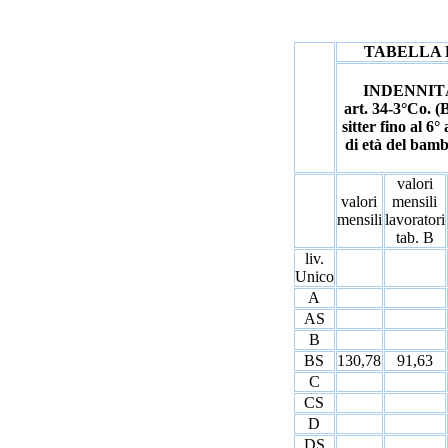
TABELLA 
INDENNIT
art. 34-3°Co. 
sitter fino al 6°
di età del bamb
valori
valori
mensili
mensili
lavoratori
tab. B
liv.
Unico
A
AS
B
BS
130,78
91,63
C
CS
D
DS