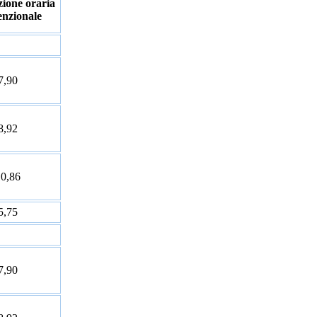
zione oraria
enzionale
7,90
8,92
10,86
5,75
7,90