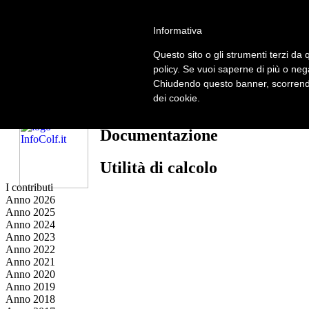
5
Informativa
ATTENZIONE!!!
Per un corretto utilizzo del sito è necessario attivare gli script nel brow
Questo sito o gli strumenti terzi da q
policy. Se vuoi saperne di più o neg
Leggi qui le istruzioni su come fare.
Chiudendo questo banner, scorrendo
S.I.A. Srl
dei cookie.
Seguici su
Documentazione
Utilità di calcolo
I contributi
Anno 2026
Anno 2025
Anno 2024
Anno 2023
Anno 2022
Anno 2021
Anno 2020
Anno 2019
Anno 2018