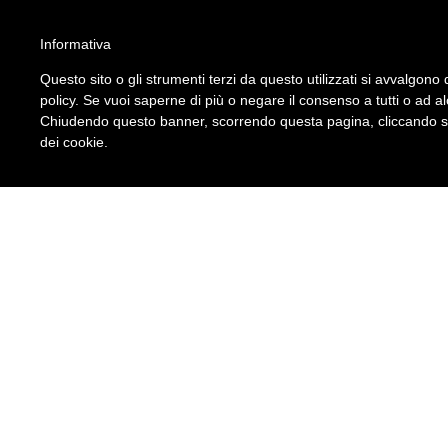
ATTENZIONE!!!
Informativa
Per un corretto utilizzo del sito è necessario attivare gli script nel brow
Questo sito o gli strumenti terzi da questo utilizzati si avvalgono d
Leggi qui le istruzioni su come fare.
policy. Se vuoi saperne di più o negare il consenso a tutti o ad a
S.I.A. Srl
Chiudendo questo banner, scorrendo questa pagina, cliccando su 
Seguici su
dei cookie.
Modulistica Colf e Badant