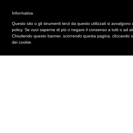
ATTENZIONE!!!
Informativa
Per un corretto utilizzo del sito è necessario attivare gli script nel brow
Questo sito o gli strumenti terzi da questo utilizzati si avvalgono d
Leggi qui le istruzioni su come fare.
policy. Se vuoi saperne di più o negare il consenso a tutti o ad a
S.I.A. Srl
Chiudendo questo banner, scorrendo questa pagina, cliccando su 
Seguici su
dei cookie.
Modulistica Colf e Badant