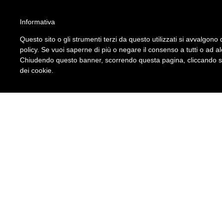
ATTENZIONE!!!
Informativa
Per un corretto utilizzo del sito è necessario attivare gli script nel brow
Questo sito o gli strumenti terzi da questo utilizzati si avvalgono d
Leggi qui le istruzioni su come fare.
policy. Se vuoi saperne di più o negare il consenso a tutti o ad a
S.I.A. Srl
Chiudendo questo banner, scorrendo questa pagina, cliccando su 
Seguici su
dei cookie.
Modulistica Colf e Badant