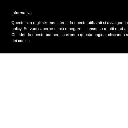
ATTENZIONE!!!
Informativa
Per un corretto utilizzo del sito è necessario attivare gli script nel brow
Questo sito o gli strumenti terzi da questo utilizzati si avvalgono d
Leggi qui le istruzioni su come fare.
policy. Se vuoi saperne di più o negare il consenso a tutti o ad a
S.I.A. Srl
Chiudendo questo banner, scorrendo questa pagina, cliccando su 
Seguici su
dei cookie.
Approfondimenti